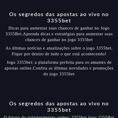
Os segredos das apostas ao vivo no
3355bet
Dicas para aumentar suas chances de ganhar no Jogo
3355Bet.Aprenda dicas e estratégias para aumentar suas
chances de ganhar no jogo 3355bet
As últimas notícias e atualizações sobre o jogo 3355bet.
Fique por dentro de tudo o que está acontecendo!
Jogo 3355bet: a plataforma perfeita para os amantes de
apostas online.Confira as últimas novidades e promoções
do jogo 3355bet
Os segredos das apostas ao vivo no
3355bet
O futuro do entretenimento online: 3355bet.Jogo 3355Bet