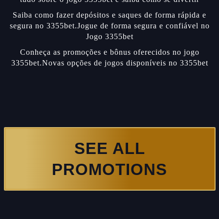
Saiba como fazer depósitos e saques de forma rápida e
segura no 3355bet.Jogue de forma segura e confiável no
Jogo 3355bet
Conheça as promoções e bônus oferecidos no jogo
3355bet.Novas opções de jogos disponíveis no 3355bet
SEE ALL
PROMOTIONS