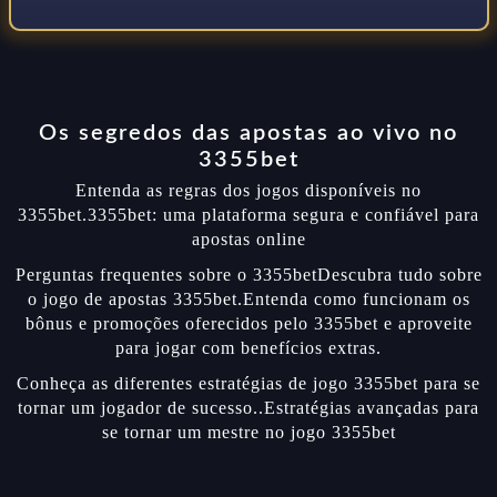
Os segredos das apostas ao vivo no
3355bet
Entenda as regras dos jogos disponíveis no
3355bet.3355bet: uma plataforma segura e confiável para
apostas online
Perguntas frequentes sobre o 3355betDescubra tudo sobre
o jogo de apostas 3355bet.Entenda como funcionam os
bônus e promoções oferecidos pelo 3355bet e aproveite
para jogar com benefícios extras.
Conheça as diferentes estratégias de jogo 3355bet para se
tornar um jogador de sucesso..Estratégias avançadas para
se tornar um mestre no jogo 3355bet