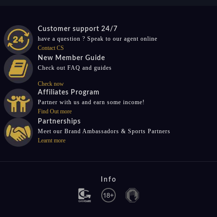
Customer support 24/7
have a question ? Speak to our agent online
Contact CS
New Member Guide
Check out FAQ and guides
Check now
Affiliates Program
Partner with us and earn some income!
Find Out more
Partnerships
Meet our Brand Ambassadors & Sports Partners
Learnt more
Info