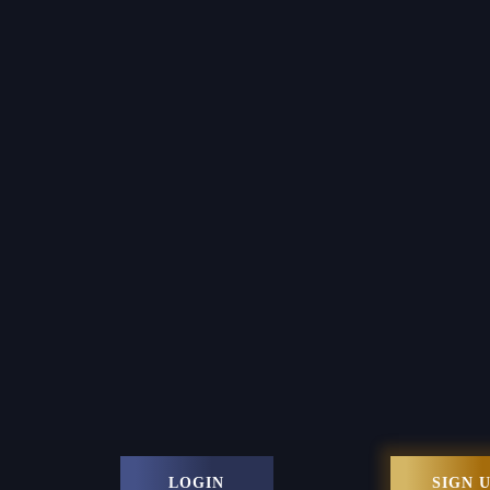
LOGIN
SIGN 